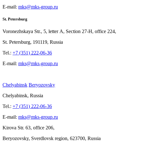
E-mail:
mks@mks-group.ru
St. Petersburg
Voronezhskaya Str.,
5, letter
A, Section
27-Н, office
224,
St.
Petersburg, 191119, Russia
Tel.:
+7 (351) 222-06-36
E-mail:
mks@mks-group.ru
Chelyabinsk
Beryozovsky
Chelyabinsk, Russia
Tel.:
+7 (351) 222-06-36
E-mail:
mks@mks-group.ru
Kirova
Str. 63, office
206,
Beryozovsky, Sverdlovsk region, 623700, Russia