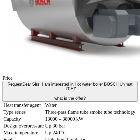
Price
Request
Dear Sirs, I am interested in Hot water boiler BOSCH Unimat
UT-HZ
what is the offer?
Heat transfer agent
Water
Type series
Three-pass flame tube smoke tube technology
Capacity
13000 – 38000 kW
Design overpressure
Up 30 bar
Max. temperature
Up 240 °C
Fuel
Light liquid fuel, gas