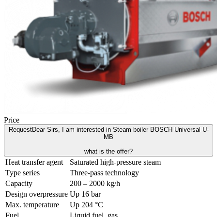
Price
Request
Dear Sirs, I am interested in Steam boiler BOSCH Universal U-
MB
what is the offer?
Heat transfer agent
Saturated high-pressure steam
Type series
Three-pass technology
Capacity
200 – 2000 kg/h
Design overpressure
Up 16 bar
Max. temperature
Up 204 °C
Fuel
Liquid fuel, gas