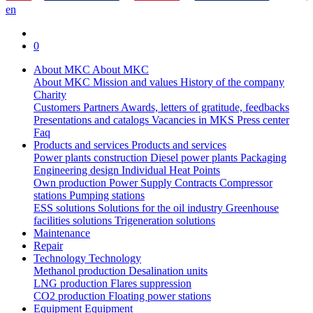
en
0
About MKC
About MKC
About MKC
Mission and values
History of the company
Charity
Customers
Partners
Awards, letters of gratitude, feedbacks
Presentations and catalogs
Vacancies in MKS
Press center
Faq
Products and services
Products and services
Power plants construction
Diesel power plants
Packaging
Engineering design
Individual Heat Points
Own production
Power Supply Contracts
Compressor
stations
Pumping stations
ESS solutions
Solutions for the oil industry
Greenhouse
facilities solutions
Trigeneration solutions
Maintenance
Repair
Technology
Technology
Methanol production
Desalination units
LNG production
Flares suppression
СО2 production
Floating power stations
Equipment
Equipment