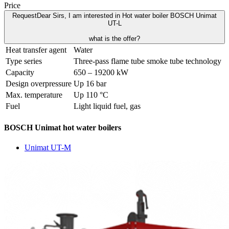
Price
Request
Dear Sirs, I am interested in Hot water boiler BOSCH Unimat
UT-L
what is the offer?
Heat transfer agent
Water
Type series
Three-pass flame tube smoke tube technology
Capacity
650 – 19200 kW
Design overpressure
Up 16 bar
Max. temperature
Up 110 °C
Fuel
Light liquid fuel, gas
BOSCH Unimat hot water boilers
Unimat UT-M