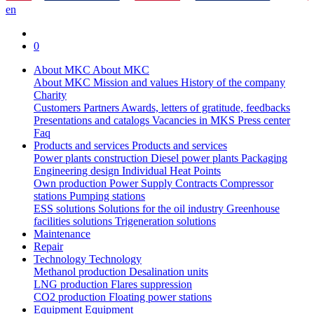
en
0
About MKC
About MKC
About MKC
Mission and values
History of the company
Charity
Customers
Partners
Awards, letters of gratitude, feedbacks
Presentations and catalogs
Vacancies in MKS
Press center
Faq
Products and services
Products and services
Power plants construction
Diesel power plants
Packaging
Engineering design
Individual Heat Points
Own production
Power Supply Contracts
Compressor
stations
Pumping stations
ESS solutions
Solutions for the oil industry
Greenhouse
facilities solutions
Trigeneration solutions
Maintenance
Repair
Technology
Technology
Methanol production
Desalination units
LNG production
Flares suppression
СО2 production
Floating power stations
Equipment
Equipment