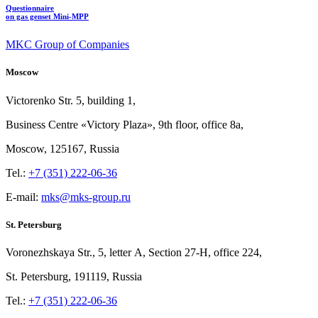
Questionnaire
on gas genset Mini-MPP
MKC Group of Companies
Moscow
Victorenko Str.
5, building
1,
Business Centre «Victory
Plaza», 9th
floor, office
8a,
Moscow, 125167, Russia
Tel.:
+7 (351) 222-06-36
E-mail:
mks@mks-group.ru
St. Petersburg
Voronezhskaya Str.,
5, letter
A, Section
27-Н, office
224,
St.
Petersburg, 191119, Russia
Tel.:
+7 (351) 222-06-36