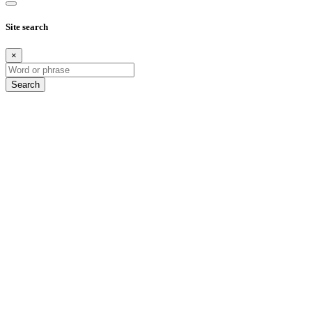
Site search
×
Search