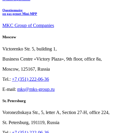
Questionnaire
on gas genset Mini-MPP
MKC Group of Companies
Moscow
Victorenko Str.
5, building
1,
Business Centre «Victory
Plaza», 9th
floor, office
8a,
Moscow, 125167, Russia
Tel.:
+7 (351) 222-06-36
E-mail:
mks@mks-group.ru
St. Petersburg
Voronezhskaya Str.,
5, letter
A, Section
27-Н, office
224,
St.
Petersburg, 191119, Russia
Tel.:
+7 (351) 222-06-36