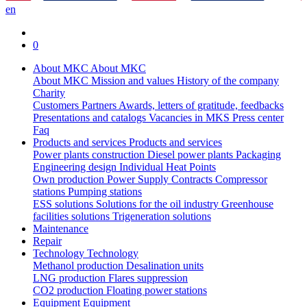
en
0
About MKC
About MKC
About MKC
Mission and values
History of the company
Charity
Customers
Partners
Awards, letters of gratitude, feedbacks
Presentations and catalogs
Vacancies in MKS
Press center
Faq
Products and services
Products and services
Power plants construction
Diesel power plants
Packaging
Engineering design
Individual Heat Points
Own production
Power Supply Contracts
Compressor
stations
Pumping stations
ESS solutions
Solutions for the oil industry
Greenhouse
facilities solutions
Trigeneration solutions
Maintenance
Repair
Technology
Technology
Methanol production
Desalination units
LNG production
Flares suppression
СО2 production
Floating power stations
Equipment
Equipment