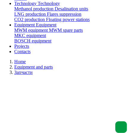
Technology
Technology
Methanol production
Desalination units
LNG production
Flares suppression
СО2 production
Floating power stations
Equipment
Equipment
MWM equipment
MWM spare parts
MKC equipment
BOSCH equipment
Projects
Contacts
Home
Equipment and parts
Запчасти