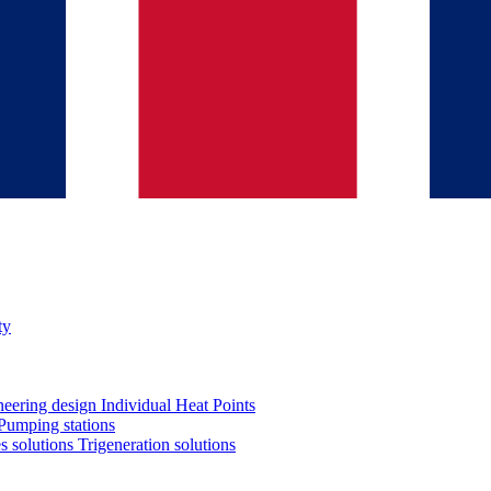
ty
neering design
Individual Heat Points
Pumping stations
es solutions
Trigeneration solutions