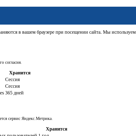
няются в вашем браузере при посещении сайта. Мы используем д
го согласия.
Хранится
Сессия
Сессия
es
365 дней
ется сервис Яндекс.Метрика.
Хранится
ых пользователей
1 год