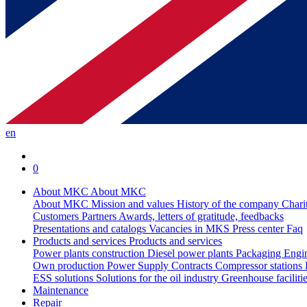
en
0
About MKC
About MKC
About MKC
Mission and values
History of the company
Chari
Customers
Partners
Awards, letters of gratitude, feedbacks
Presentations and catalogs
Vacancies in MKS
Press center
Faq
Products and services
Products and services
Power plants construction
Diesel power plants
Packaging
Engi
Own production
Power Supply Contracts
Compressor stations
ESS solutions
Solutions for the oil industry
Greenhouse faciliti
Maintenance
Repair