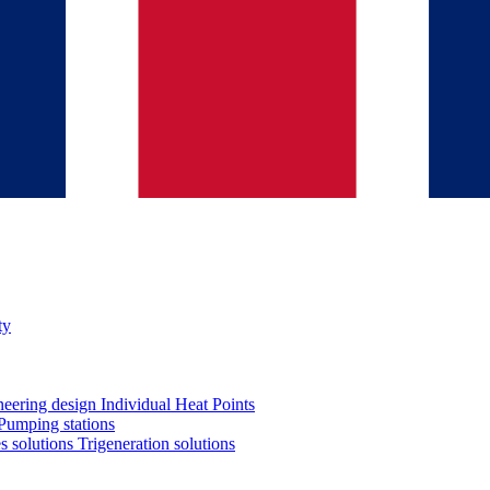
ty
neering design
Individual Heat Points
Pumping stations
es solutions
Trigeneration solutions