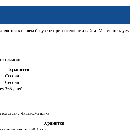
няются в вашем браузере при посещении сайта. Мы используем д
го согласия.
Хранится
Сессия
Сессия
es
365 дней
ется сервис Яндекс.Метрика.
Хранится
ых пользователей
1 год