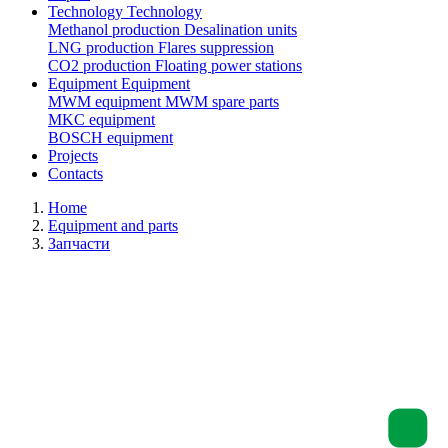
Technology
Technology
Methanol production
Desalination units
LNG production
Flares suppression
СО2 production
Floating power stations
Equipment
Equipment
MWM equipment
MWM spare parts
MKC equipment
BOSCH equipment
Projects
Contacts
Home
Equipment and parts
Запчасти