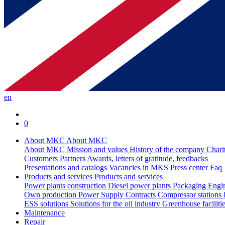
en
0
About MKC
About MKC
About MKC
Mission and values
History of the company
Chari
Customers
Partners
Awards, letters of gratitude, feedbacks
Presentations and catalogs
Vacancies in MKS
Press center
Faq
Products and services
Products and services
Power plants construction
Diesel power plants
Packaging
Engi
Own production
Power Supply Contracts
Compressor stations
ESS solutions
Solutions for the oil industry
Greenhouse faciliti
Maintenance
Repair