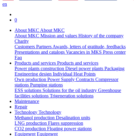
en
0
About MKC
About MKC
About MKC
Mission and values
History of the company
Charity
Customers
Partners
Awards, letters of gratitude, feedbacks
Presentations and catalogs
Vacancies in MKS
Press center
Faq
Products and services
Products and services
Power plants construction
Diesel power plants
Packaging
Engineering design
Individual Heat Points
Own production
Power Supply Contracts
Compressor
stations
Pumping stations
ESS solutions
Solutions for the oil industry
Greenhouse
facilities solutions
Trigeneration solutions
Maintenance
Repair
Technology
Technology
Methanol production
Desalination units
LNG production
Flares suppression
СО2 production
Floating power stations
Equipment
Equipment