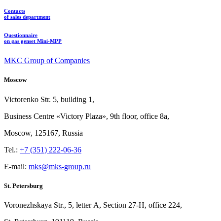
Contacts
of sales department
Questionnaire
on gas genset Mini-MPP
MKC Group of Companies
Moscow
Victorenko Str.
5, building
1,
Business Centre «Victory
Plaza», 9th
floor, office
8a,
Moscow, 125167, Russia
Tel.:
+7 (351) 222-06-36
E-mail:
mks@mks-group.ru
St. Petersburg
Voronezhskaya Str.,
5, letter
A, Section
27-Н, office
224,