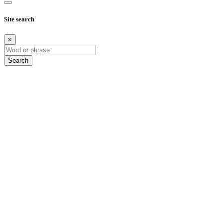
Site search
×
Search