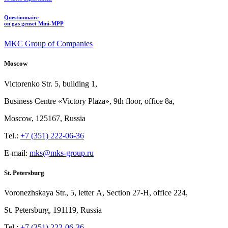
Questionnaire
on gas genset Mini-MPP
MKC Group of Companies
Moscow
Victorenko Str.
5, building
1,
Business Centre «Victory
Plaza», 9th
floor, office
8a,
Moscow, 125167, Russia
Tel.:
+7 (351) 222-06-36
E-mail:
mks@mks-group.ru
St. Petersburg
Voronezhskaya Str.,
5, letter
A, Section
27-Н, office
224,
St.
Petersburg, 191119, Russia
Tel.:
+7 (351) 222-06-36