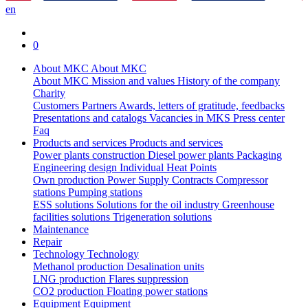
en
0
About MKC
About MKC
About MKC
Mission and values
History of the company
Charity
Customers
Partners
Awards, letters of gratitude, feedbacks
Presentations and catalogs
Vacancies in MKS
Press center
Faq
Products and services
Products and services
Power plants construction
Diesel power plants
Packaging
Engineering design
Individual Heat Points
Own production
Power Supply Contracts
Compressor
stations
Pumping stations
ESS solutions
Solutions for the oil industry
Greenhouse
facilities solutions
Trigeneration solutions
Maintenance
Repair
Technology
Technology
Methanol production
Desalination units
LNG production
Flares suppression
СО2 production
Floating power stations
Equipment
Equipment