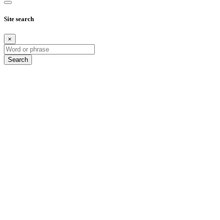
Site search
×
Search