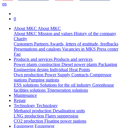
en
0
About MKC
About MKC
About MKC
Mission and values
History of the company
Charity
Customers
Partners
Awards, letters of gratitude, feedbacks
Presentations and catalogs
Vacancies in MKS
Press center
Faq
Products and services
Products and services
Power plants construction
Diesel power plants
Packaging
Engineering design
Individual Heat Points
Own production
Power Supply Contracts
Compressor
stations
Pumping stations
ESS solutions
Solutions for the oil industry
Greenhouse
facilities solutions
Trigeneration solutions
Maintenance
Repair
Technology
Technology
Methanol production
Desalination units
LNG production
Flares suppression
СО2 production
Floating power stations
Equipment
Equipment