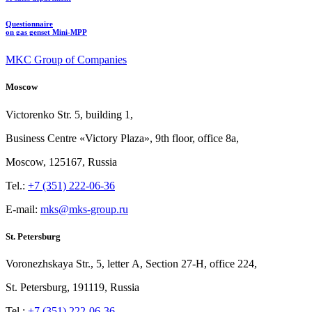
Questionnaire
on gas genset Mini-MPP
MKC Group of Companies
Moscow
Victorenko Str.
5, building
1,
Business Centre «Victory
Plaza», 9th
floor, office
8a,
Moscow, 125167, Russia
Tel.:
+7 (351) 222-06-36
E-mail:
mks@mks-group.ru
St. Petersburg
Voronezhskaya Str.,
5, letter
A, Section
27-Н, office
224,
St.
Petersburg, 191119, Russia
Tel.:
+7 (351) 222-06-36