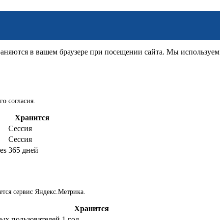
няются в вашем браузере при посещении сайта. Мы используем д
го согласия.
Хранится
Сессия
Сессия
es
365 дней
ется сервис Яндекс.Метрика.
Хранится
ых пользователей
1 год