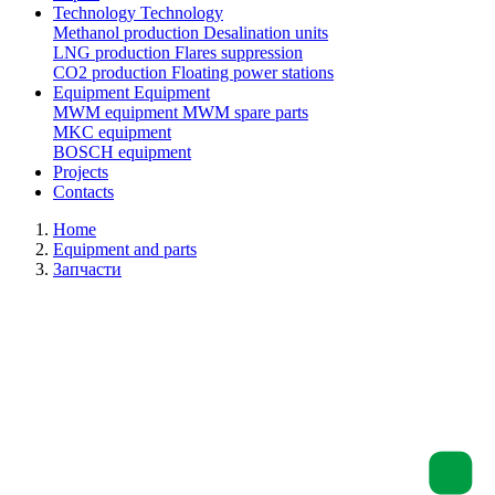
Technology
Technology
Methanol production
Desalination units
LNG production
Flares suppression
СО2 production
Floating power stations
Equipment
Equipment
MWM equipment
MWM spare parts
MKC equipment
BOSCH equipment
Projects
Contacts
Home
Equipment and parts
Запчасти