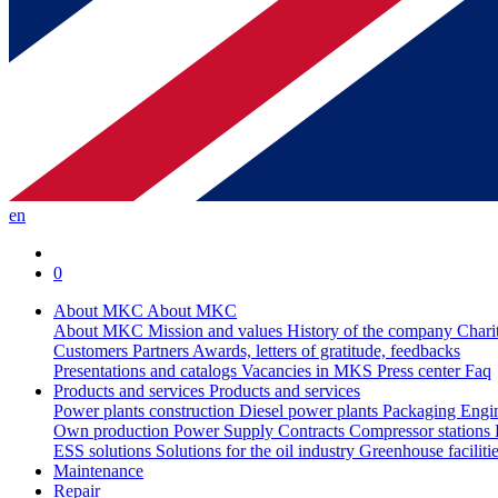
en
0
About MKC
About MKC
About MKC
Mission and values
History of the company
Chari
Customers
Partners
Awards, letters of gratitude, feedbacks
Presentations and catalogs
Vacancies in MKS
Press center
Faq
Products and services
Products and services
Power plants construction
Diesel power plants
Packaging
Engi
Own production
Power Supply Contracts
Compressor stations
ESS solutions
Solutions for the oil industry
Greenhouse faciliti
Maintenance
Repair