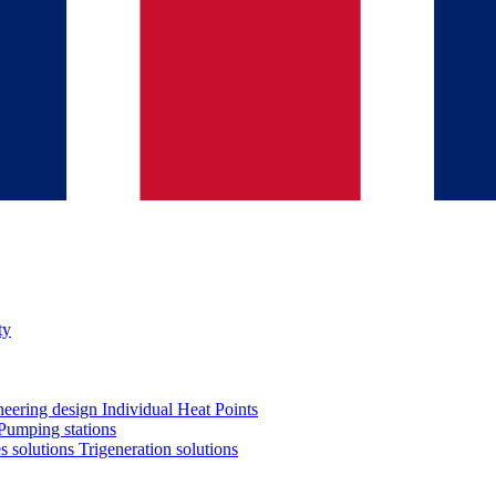
ty
neering design
Individual Heat Points
Pumping stations
es solutions
Trigeneration solutions