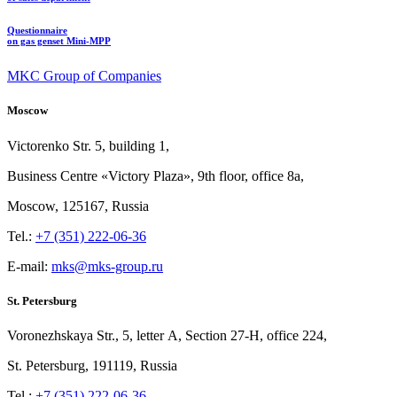
Questionnaire
on gas genset Mini-MPP
MKC Group of Companies
Moscow
Victorenko Str.
5, building
1,
Business Centre «Victory
Plaza», 9th
floor, office
8a,
Moscow, 125167, Russia
Tel.:
+7 (351) 222-06-36
E-mail:
mks@mks-group.ru
St. Petersburg
Voronezhskaya Str.,
5, letter
A, Section
27-Н, office
224,
St.
Petersburg, 191119, Russia
Tel.:
+7 (351) 222-06-36