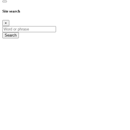
Site search
×
Search