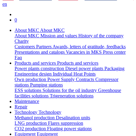
en
0
About MKC
About MKC
About MKC
Mission and values
History of the company
Charity
Customers
Partners
Awards, letters of gratitude, feedbacks
Presentations and catalogs
Vacancies in MKS
Press center
Faq
Products and services
Products and services
Power plants construction
Diesel power plants
Packaging
Engineering design
Individual Heat Points
Own production
Power Supply Contracts
Compressor
stations
Pumping stations
ESS solutions
Solutions for the oil industry
Greenhouse
facilities solutions
Trigeneration solutions
Maintenance
Repair
Technology
Technology
Methanol production
Desalination units
LNG production
Flares suppression
СО2 production
Floating power stations
Equipment
Equipment