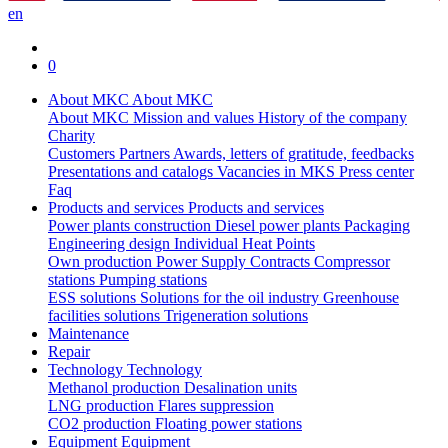
en
0
About MKC
About MKC
About MKC
Mission and values
History of the company
Charity
Customers
Partners
Awards, letters of gratitude, feedbacks
Presentations and catalogs
Vacancies in MKS
Press center
Faq
Products and services
Products and services
Power plants construction
Diesel power plants
Packaging
Engineering design
Individual Heat Points
Own production
Power Supply Contracts
Compressor
stations
Pumping stations
ESS solutions
Solutions for the oil industry
Greenhouse
facilities solutions
Trigeneration solutions
Maintenance
Repair
Technology
Technology
Methanol production
Desalination units
LNG production
Flares suppression
СО2 production
Floating power stations
Equipment
Equipment