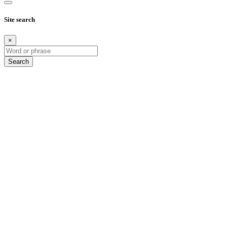
Site search
×
Search