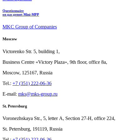
Questionnaire
on gas genset Mini-MPP
MKC Group of Companies
Moscow
Victorenko Str.
5, building
1,
Business Centre «Victory
Plaza», 9th
floor, office
8a,
Moscow, 125167, Russia
Tel.:
+7 (351) 222-06-36
E-mail:
mks@mks-group.ru
St. Petersburg
Voronezhskaya Str.,
5, letter
A, Section
27-Н, office
224,
St.
Petersburg, 191119, Russia
Tel.:
+7 (351) 222-06-36