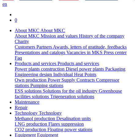
en
0
About MKC
About MKC
About MKC
Mission and values
History of the company
Charity
Customers
Partners
Awards, letters of gratitude, feedbacks
Presentations and catalogs
Vacancies in MKS
Press center
Faq
Products and services
Products and services
Power plants construction
Diesel power plants
Packaging
Engineering design
Individual Heat Points
Own production
Power Supply Contracts
Compressor
stations
Pumping stations
ESS solutions
Solutions for the oil industry
Greenhouse
facilities solutions
Trigeneration solutions
Maintenance
Repair
Technology
Technology
Methanol production
Desalination units
LNG production
Flares suppression
СО2 production
Floating power stations
Equipment
Equipment