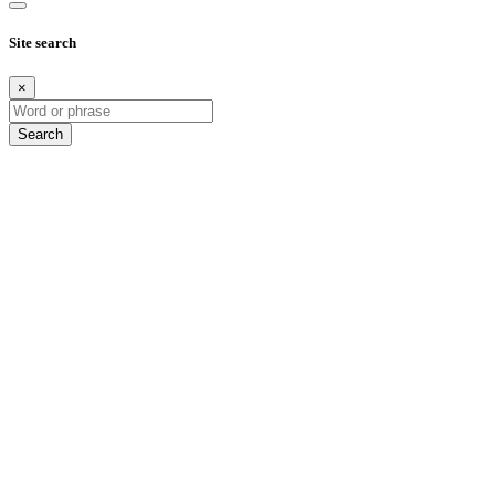
Site search
×
Search