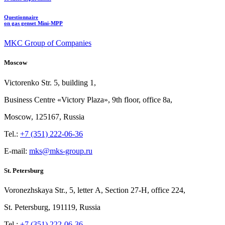
Questionnaire
on gas genset Mini-MPP
MKC Group of Companies
Moscow
Victorenko Str.
5, building
1,
Business Centre «Victory
Plaza», 9th
floor, office
8a,
Moscow, 125167, Russia
Tel.:
+7 (351) 222-06-36
E-mail:
mks@mks-group.ru
St. Petersburg
Voronezhskaya Str.,
5, letter
A, Section
27-Н, office
224,
St.
Petersburg, 191119, Russia
Tel.:
+7 (351) 222-06-36