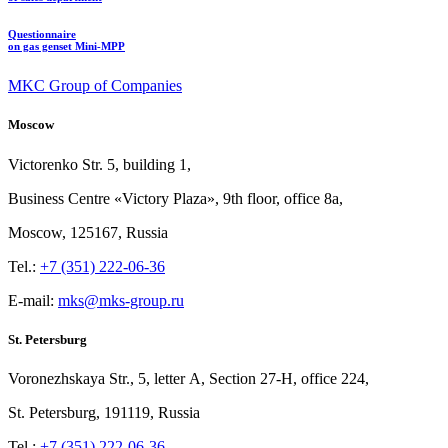
Questionnaire
on gas genset Mini-MPP
MKC Group of Companies
Moscow
Victorenko Str.
5, building
1,
Business Centre «Victory
Plaza», 9th
floor, office
8a,
Moscow, 125167, Russia
Tel.:
+7 (351) 222-06-36
E-mail:
mks@mks-group.ru
St. Petersburg
Voronezhskaya Str.,
5, letter
A, Section
27-Н, office
224,
St.
Petersburg, 191119, Russia
Tel.:
+7 (351) 222-06-36