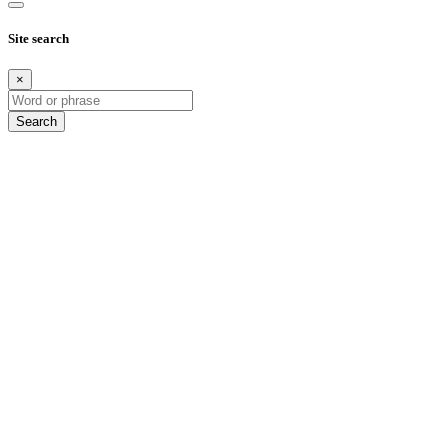
Site search
×
Search