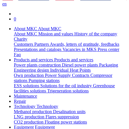
en
0
About MKC
About MKC
About MKC
Mission and values
History of the company
Charity
Customers
Partners
Awards, letters of gratitude, feedbacks
Presentations and catalogs
Vacancies in MKS
Press center
Faq
Products and services
Products and services
Power plants construction
Diesel power plants
Packaging
Engineering design
Individual Heat Points
Own production
Power Supply Contracts
Compressor
stations
Pumping stations
ESS solutions
Solutions for the oil industry
Greenhouse
facilities solutions
Trigeneration solutions
Maintenance
Repair
Technology
Technology
Methanol production
Desalination units
LNG production
Flares suppression
СО2 production
Floating power stations
Equipment
Equipment