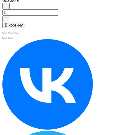
669,80 €
+
–
В корзину