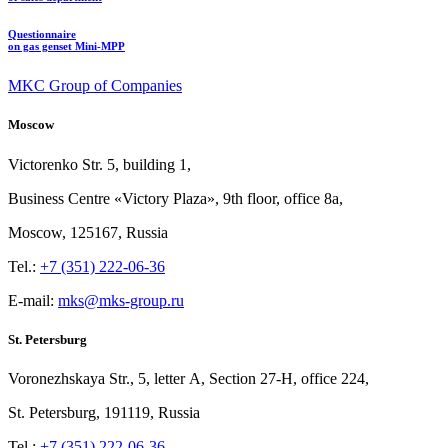
Questionnaire
on gas genset Mini-MPP
MKC Group of Companies
Moscow
Victorenko Str.
5, building
1,
Business Centre «Victory
Plaza», 9th
floor, office
8a,
Moscow, 125167, Russia
Tel.:
+7 (351) 222-06-36
E-mail:
mks@mks-group.ru
St. Petersburg
Voronezhskaya Str.,
5, letter
A, Section
27-Н, office
224,
St.
Petersburg, 191119, Russia
Tel.:
+7 (351) 222-06-36