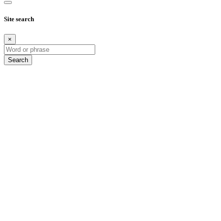
Site search
×
Search