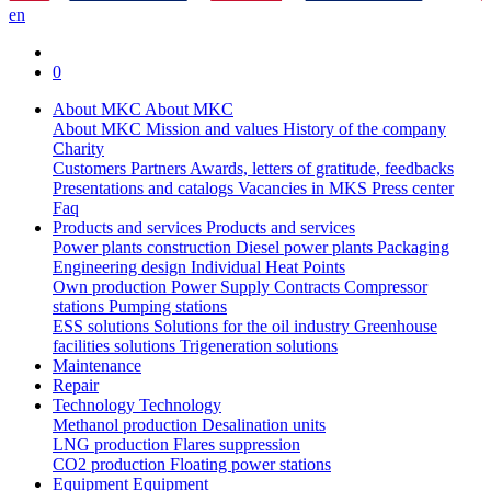
en
0
About MKC
About MKC
About MKC
Mission and values
History of the company
Charity
Customers
Partners
Awards, letters of gratitude, feedbacks
Presentations and catalogs
Vacancies in MKS
Press center
Faq
Products and services
Products and services
Power plants construction
Diesel power plants
Packaging
Engineering design
Individual Heat Points
Own production
Power Supply Contracts
Compressor
stations
Pumping stations
ESS solutions
Solutions for the oil industry
Greenhouse
facilities solutions
Trigeneration solutions
Maintenance
Repair
Technology
Technology
Methanol production
Desalination units
LNG production
Flares suppression
СО2 production
Floating power stations
Equipment
Equipment