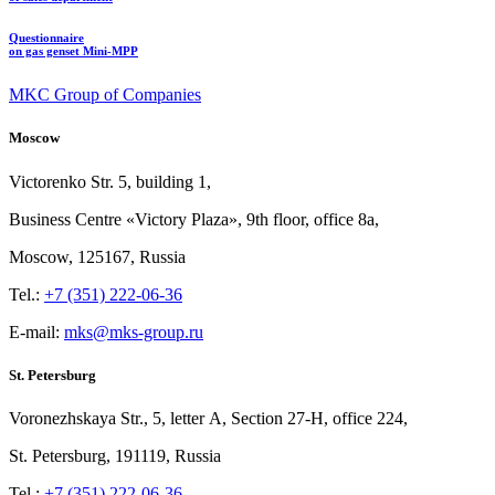
Questionnaire
on gas genset Mini-MPP
MKC Group of Companies
Moscow
Victorenko Str.
5, building
1,
Business Centre «Victory
Plaza», 9th
floor, office
8a,
Moscow, 125167, Russia
Tel.:
+7 (351) 222-06-36
E-mail:
mks@mks-group.ru
St. Petersburg
Voronezhskaya Str.,
5, letter
A, Section
27-Н, office
224,
St.
Petersburg, 191119, Russia
Tel.:
+7 (351) 222-06-36