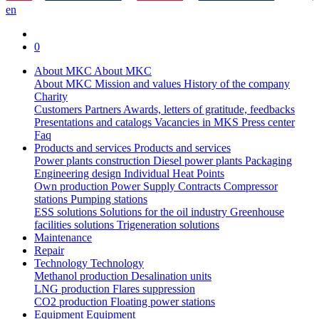
en
0
About MKC
About MKC
About MKC
Mission and values
History of the company
Charity
Customers
Partners
Awards, letters of gratitude, feedbacks
Presentations and catalogs
Vacancies in MKS
Press center
Faq
Products and services
Products and services
Power plants construction
Diesel power plants
Packaging
Engineering design
Individual Heat Points
Own production
Power Supply Contracts
Compressor
stations
Pumping stations
ESS solutions
Solutions for the oil industry
Greenhouse
facilities solutions
Trigeneration solutions
Maintenance
Repair
Technology
Technology
Methanol production
Desalination units
LNG production
Flares suppression
СО2 production
Floating power stations
Equipment
Equipment