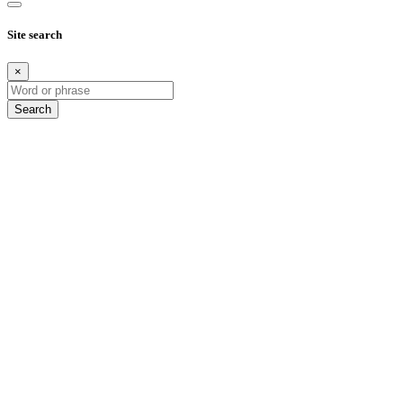
Site search
×
Search