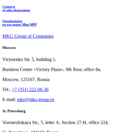
Contacts
of sales department
Questionnaire
on gas genset Mini-MPP
MKC Group of Companies
Moscow
Victorenko Str.
5, building
1,
Business Centre «Victory
Plaza», 9th
floor, office
8a,
Moscow, 125167, Russia
Tel.:
+7 (351) 222-06-36
E-mail:
mks@mks-group.ru
St. Petersburg
Voronezhskaya Str.,
5, letter
A, Section
27-Н, office
224,