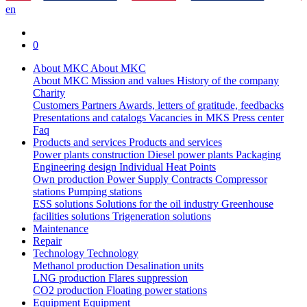
en
0
About MKC
About MKC
About MKC
Mission and values
History of the company
Charity
Customers
Partners
Awards, letters of gratitude, feedbacks
Presentations and catalogs
Vacancies in MKS
Press center
Faq
Products and services
Products and services
Power plants construction
Diesel power plants
Packaging
Engineering design
Individual Heat Points
Own production
Power Supply Contracts
Compressor
stations
Pumping stations
ESS solutions
Solutions for the oil industry
Greenhouse
facilities solutions
Trigeneration solutions
Maintenance
Repair
Technology
Technology
Methanol production
Desalination units
LNG production
Flares suppression
СО2 production
Floating power stations
Equipment
Equipment