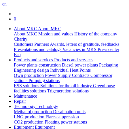
en
0
About MKC
About MKC
About MKC
Mission and values
History of the company
Charity
Customers
Partners
Awards, letters of gratitude, feedbacks
Presentations and catalogs
Vacancies in MKS
Press center
Faq
Products and services
Products and services
Power plants construction
Diesel power plants
Packaging
Engineering design
Individual Heat Points
Own production
Power Supply Contracts
Compressor
stations
Pumping stations
ESS solutions
Solutions for the oil industry
Greenhouse
facilities solutions
Trigeneration solutions
Maintenance
Repair
Technology
Technology
Methanol production
Desalination units
LNG production
Flares suppression
СО2 production
Floating power stations
Equipment
Equipment