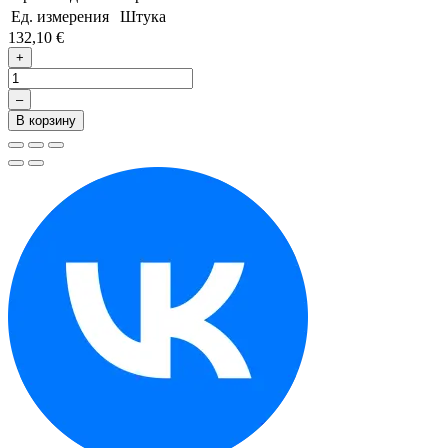
Ед. измерения
Штука
132,10 €
+
–
В корзину