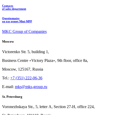
Contacts
of sales department
Questionnaire
on gas genset Mini-MPP
MKC Group of Companies
Moscow
Victorenko Str.
5, building
1,
Business Centre «Victory
Plaza», 9th
floor, office
8a,
Moscow, 125167, Russia
Tel.:
+7 (351) 222-06-36
E-mail:
mks@mks-group.ru
St. Petersburg
Voronezhskaya Str.,
5, letter
A, Section
27-Н, office
224,