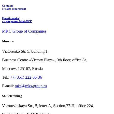
Contacts
of sales department
Questionnaire
on gas genset Mini-MPP
MKC Group of Companies
Moscow
Victorenko Str.
5, building
1,
Business Centre «Victory
Plaza», 9th
floor, office
8a,
Moscow, 125167, Russia
Tel.:
+7 (351) 222-06-36
E-mail:
mks@mks-group.ru
St. Petersburg
Voronezhskaya Str.,
5, letter
A, Section
27-Н, office
224,