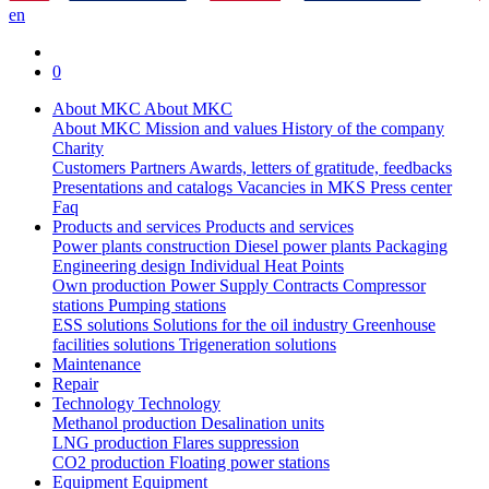
en
0
About MKC
About MKC
About MKC
Mission and values
History of the company
Charity
Customers
Partners
Awards, letters of gratitude, feedbacks
Presentations and catalogs
Vacancies in MKS
Press center
Faq
Products and services
Products and services
Power plants construction
Diesel power plants
Packaging
Engineering design
Individual Heat Points
Own production
Power Supply Contracts
Compressor
stations
Pumping stations
ESS solutions
Solutions for the oil industry
Greenhouse
facilities solutions
Trigeneration solutions
Maintenance
Repair
Technology
Technology
Methanol production
Desalination units
LNG production
Flares suppression
СО2 production
Floating power stations
Equipment
Equipment