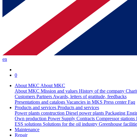
en
0
About MKC
About MKC
About MKC
Mission and values
History of the company
Chari
Customers
Partners
Awards, letters of gratitude, feedbacks
Presentations and catalogs
Vacancies in MKS
Press center
Faq
Products and services
Products and services
Power plants construction
Diesel power plants
Packaging
Engi
Own production
Power Supply Contracts
Compressor stations
ESS solutions
Solutions for the oil industry
Greenhouse faciliti
Maintenance
Repair