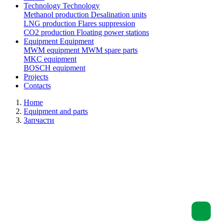
Technology
Technology
Methanol production
Desalination units
LNG production
Flares suppression
СО2 production
Floating power stations
Equipment
Equipment
MWM equipment
MWM spare parts
MKC equipment
BOSCH equipment
Projects
Contacts
Home
Equipment and parts
Запчасти