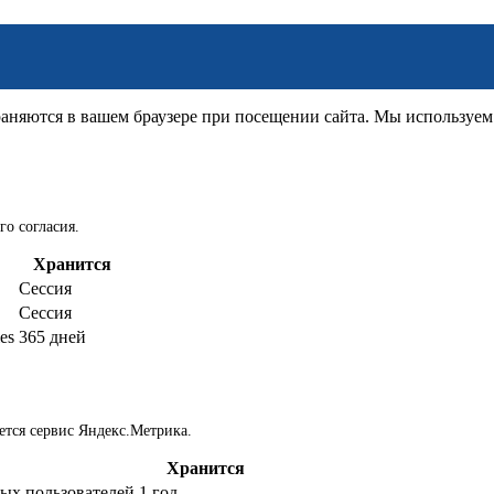
няются в вашем браузере при посещении сайта. Мы используем д
го согласия.
Хранится
Сессия
Сессия
es
365 дней
ется сервис Яндекс.Метрика.
Хранится
ых пользователей
1 год