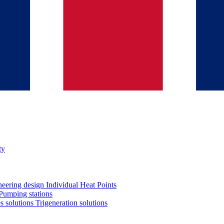
ty
neering design
Individual Heat Points
Pumping stations
es solutions
Trigeneration solutions