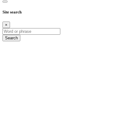
Site search
×
Search