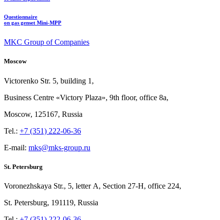
Questionnaire
on gas genset Mini-MPP
MKC Group of Companies
Moscow
Victorenko Str.
5, building
1,
Business Centre «Victory
Plaza», 9th
floor, office
8a,
Moscow, 125167, Russia
Tel.:
+7 (351) 222-06-36
E-mail:
mks@mks-group.ru
St. Petersburg
Voronezhskaya Str.,
5, letter
A, Section
27-Н, office
224,
St.
Petersburg, 191119, Russia
Tel.:
+7 (351) 222-06-36