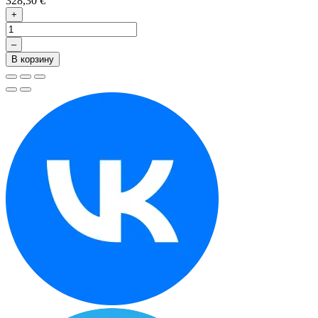
328,30 €
+
–
В корзину