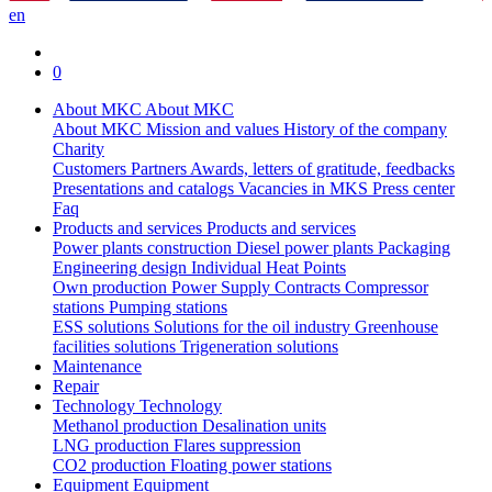
en
0
About MKC
About MKC
About MKC
Mission and values
History of the company
Charity
Customers
Partners
Awards, letters of gratitude, feedbacks
Presentations and catalogs
Vacancies in MKS
Press center
Faq
Products and services
Products and services
Power plants construction
Diesel power plants
Packaging
Engineering design
Individual Heat Points
Own production
Power Supply Contracts
Compressor
stations
Pumping stations
ESS solutions
Solutions for the oil industry
Greenhouse
facilities solutions
Trigeneration solutions
Maintenance
Repair
Technology
Technology
Methanol production
Desalination units
LNG production
Flares suppression
СО2 production
Floating power stations
Equipment
Equipment