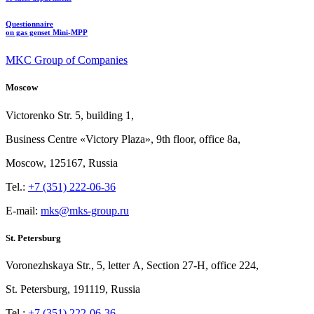
Questionnaire
on gas genset Mini-MPP
MKC Group of Companies
Moscow
Victorenko Str.
5, building
1,
Business Centre «Victory
Plaza», 9th
floor, office
8a,
Moscow, 125167, Russia
Tel.:
+7 (351) 222-06-36
E-mail:
mks@mks-group.ru
St. Petersburg
Voronezhskaya Str.,
5, letter
A, Section
27-Н, office
224,
St.
Petersburg, 191119, Russia
Tel.:
+7 (351) 222-06-36