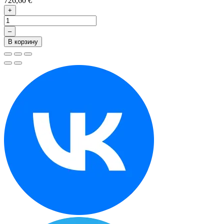
726,60 €
+
–
В корзину