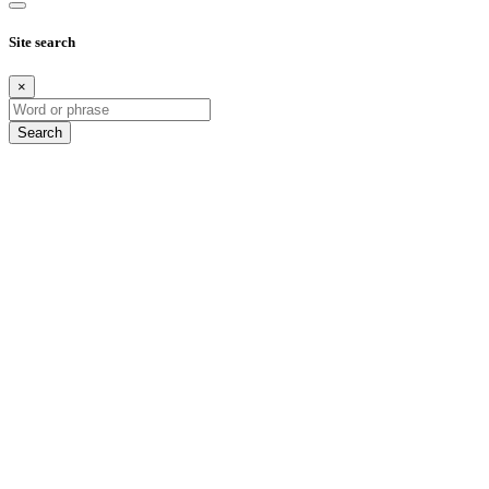
Site search
×
Search