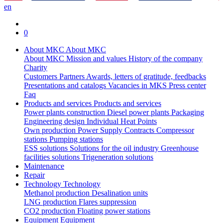
en
0
About MKC
About MKC
About MKC
Mission and values
History of the company
Charity
Customers
Partners
Awards, letters of gratitude, feedbacks
Presentations and catalogs
Vacancies in MKS
Press center
Faq
Products and services
Products and services
Power plants construction
Diesel power plants
Packaging
Engineering design
Individual Heat Points
Own production
Power Supply Contracts
Compressor
stations
Pumping stations
ESS solutions
Solutions for the oil industry
Greenhouse
facilities solutions
Trigeneration solutions
Maintenance
Repair
Technology
Technology
Methanol production
Desalination units
LNG production
Flares suppression
СО2 production
Floating power stations
Equipment
Equipment