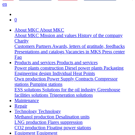
en
0
About MKC
About MKC
About MKC
Mission and values
History of the company
Charity
Customers
Partners
Awards, letters of gratitude, feedbacks
Presentations and catalogs
Vacancies in MKS
Press center
Faq
Products and services
Products and services
Power plants construction
Diesel power plants
Packaging
Engineering design
Individual Heat Points
Own production
Power Supply Contracts
Compressor
stations
Pumping stations
ESS solutions
Solutions for the oil industry
Greenhouse
facilities solutions
Trigeneration solutions
Maintenance
Repair
Technology
Technology
Methanol production
Desalination units
LNG production
Flares suppression
СО2 production
Floating power stations
Equipment
Equipment