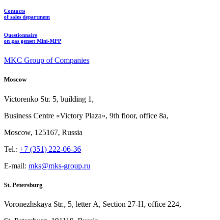
Contacts
of sales department
Questionnaire
on gas genset Mini-MPP
MKC Group of Companies
Moscow
Victorenko Str.
5, building
1,
Business Centre «Victory
Plaza», 9th
floor, office
8a,
Moscow, 125167, Russia
Tel.:
+7 (351) 222-06-36
E-mail:
mks@mks-group.ru
St. Petersburg
Voronezhskaya Str.,
5, letter
A, Section
27-Н, office
224,