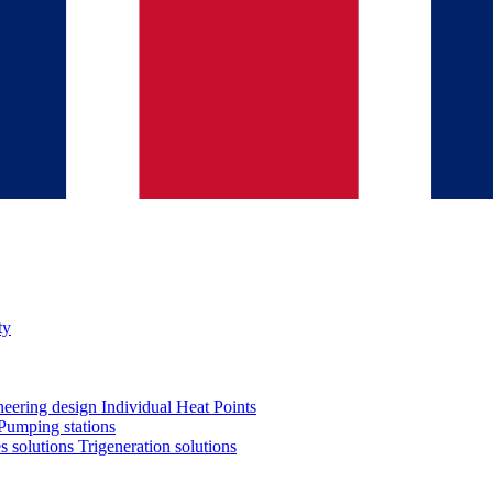
ty
neering design
Individual Heat Points
Pumping stations
es solutions
Trigeneration solutions