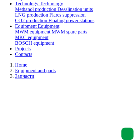
Technology
Technology
Methanol production
Desalination units
LNG production
Flares suppression
СО2 production
Floating power stations
Equipment
Equipment
MWM equipment
MWM spare parts
MKC equipment
BOSCH equipment
Projects
Contacts
Home
Equipment and parts
Запчасти