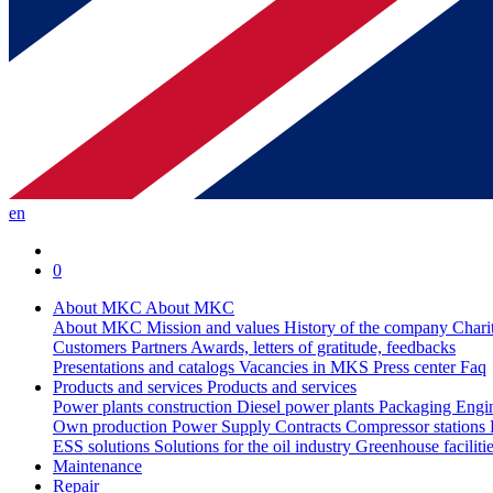
en
0
About MKC
About MKC
About MKC
Mission and values
History of the company
Chari
Customers
Partners
Awards, letters of gratitude, feedbacks
Presentations and catalogs
Vacancies in MKS
Press center
Faq
Products and services
Products and services
Power plants construction
Diesel power plants
Packaging
Engi
Own production
Power Supply Contracts
Compressor stations
ESS solutions
Solutions for the oil industry
Greenhouse faciliti
Maintenance
Repair