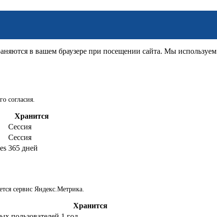
няются в вашем браузере при посещении сайта. Мы используем д
го согласия.
Хранится
Сессия
Сессия
es
365 дней
ется сервис Яндекс.Метрика.
Хранится
ых пользователей
1 год