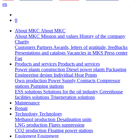
en
0
About MKC
About MKC
About MKC
Mission and values
History of the company
Charity
Customers
Partners
Awards, letters of gratitude, feedbacks
Presentations and catalogs
Vacancies in MKS
Press center
Faq
Products and services
Products and services
Power plants construction
Diesel power plants
Packaging
Engineering design
Individual Heat Points
Own production
Power Supply Contracts
Compressor
stations
Pumping stations
ESS solutions
Solutions for the oil industry
Greenhouse
facilities solutions
Trigeneration solutions
Maintenance
Repair
Technology
Technology
Methanol production
Desalination units
LNG production
Flares suppression
СО2 production
Floating power stations
Equipment
Equipment