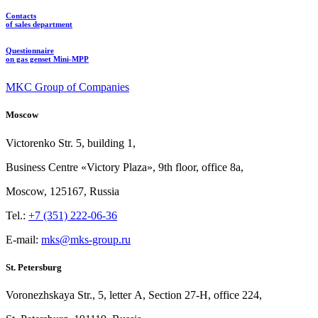
Contacts
of sales department
Questionnaire
on gas genset Mini-MPP
MKC Group of Companies
Moscow
Victorenko Str.
5, building
1,
Business Centre «Victory
Plaza», 9th
floor, office
8a,
Moscow, 125167, Russia
Tel.:
+7 (351) 222-06-36
E-mail:
mks@mks-group.ru
St. Petersburg
Voronezhskaya Str.,
5, letter
A, Section
27-Н, office
224,