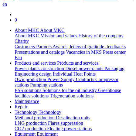
en
0
About MKC
About MKC
About MKC
Mission and values
History of the company
Charity
Customers
Partners
Awards, letters of gratitude, feedbacks
Presentations and catalogs
Vacancies in MKS
Press center
Faq
Products and services
Products and services
Power plants construction
Diesel power plants
Packaging
Engineering design
Individual Heat Points
Own production
Power Supply Contracts
Compressor
stations
Pumping stations
ESS solutions
Solutions for the oil industry
Greenhouse
facilities solutions
Trigeneration solutions
Maintenance
Repair
Technology
Technology
Methanol production
Desalination units
LNG production
Flares suppression
СО2 production
Floating power stations
Equipment
Equipment