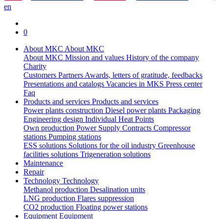
en
0
About MKC
About MKC
About MKC
Mission and values
History of the company
Charity
Customers
Partners
Awards, letters of gratitude, feedbacks
Presentations and catalogs
Vacancies in MKS
Press center
Faq
Products and services
Products and services
Power plants construction
Diesel power plants
Packaging
Engineering design
Individual Heat Points
Own production
Power Supply Contracts
Compressor
stations
Pumping stations
ESS solutions
Solutions for the oil industry
Greenhouse
facilities solutions
Trigeneration solutions
Maintenance
Repair
Technology
Technology
Methanol production
Desalination units
LNG production
Flares suppression
СО2 production
Floating power stations
Equipment
Equipment