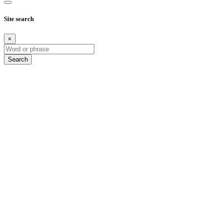
Site search
×
Search