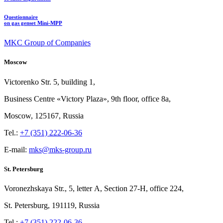
Questionnaire
on gas genset Mini-MPP
MKC Group of Companies
Moscow
Victorenko Str.
5, building
1,
Business Centre «Victory
Plaza», 9th
floor, office
8a,
Moscow, 125167, Russia
Tel.:
+7 (351) 222-06-36
E-mail:
mks@mks-group.ru
St. Petersburg
Voronezhskaya Str.,
5, letter
A, Section
27-Н, office
224,
St.
Petersburg, 191119, Russia
Tel.:
+7 (351) 222-06-36