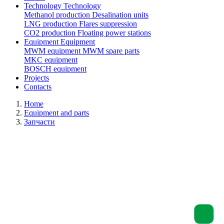
Technology
Technology
Methanol production
Desalination units
LNG production
Flares suppression
СО2 production
Floating power stations
Equipment
Equipment
MWM equipment
MWM spare parts
MKC equipment
BOSCH equipment
Projects
Contacts
Home
Equipment and parts
Запчасти