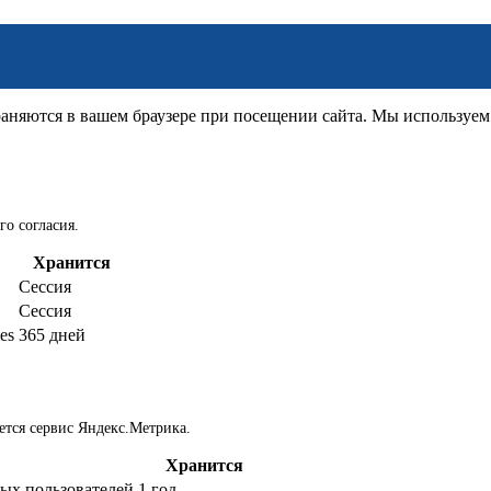
няются в вашем браузере при посещении сайта. Мы используем д
го согласия.
Хранится
Сессия
Сессия
es
365 дней
ется сервис Яндекс.Метрика.
Хранится
ых пользователей
1 год