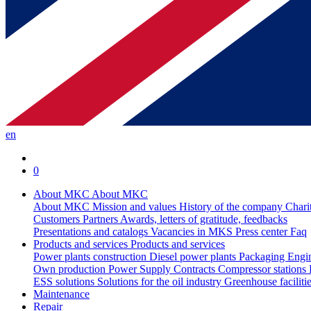
en
0
About MKC
About MKC
About MKC
Mission and values
History of the company
Chari
Customers
Partners
Awards, letters of gratitude, feedbacks
Presentations and catalogs
Vacancies in MKS
Press center
Faq
Products and services
Products and services
Power plants construction
Diesel power plants
Packaging
Engi
Own production
Power Supply Contracts
Compressor stations
ESS solutions
Solutions for the oil industry
Greenhouse faciliti
Maintenance
Repair