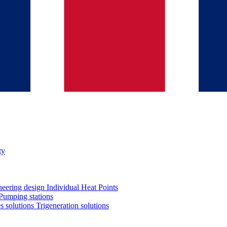
ty
neering design
Individual Heat Points
Pumping stations
es solutions
Trigeneration solutions