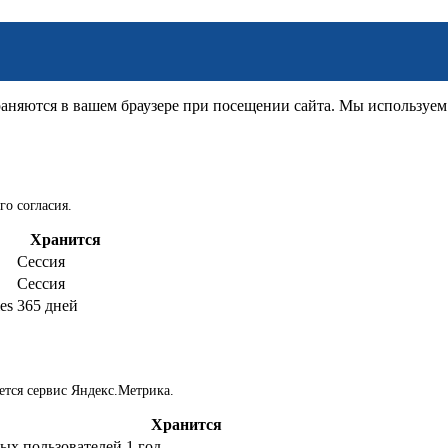
няются в вашем браузере при посещении сайта. Мы используем д
го согласия.
Хранится
Сессия
Сессия
es
365 дней
ется сервис Яндекс.Метрика.
Хранится
ых пользователей
1 год