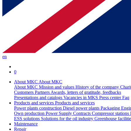
en
0
About MKC
About MKC
About MKC
Mission and values
History of the company
Chari
Customers
Partners
Awards, letters of gratitude, feedbacks
Presentations and catalogs
Vacancies in MKS
Press center
Faq
Products and services
Products and services
Power plants construction
Diesel power plants
Packaging
Engi
Own production
Power Supply Contracts
Compressor stations
ESS solutions
Solutions for the oil industry
Greenhouse faciliti
Maintenance
Repair