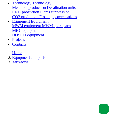
Technology
Technology
Methanol production
Desalination units
LNG production
Flares suppression
СО2 production
Floating power stations
Equipment
Equipment
MWM equipment
MWM spare parts
MKC equipment
BOSCH equipment
Projects
Contacts
Home
Equipment and parts
Запчасти