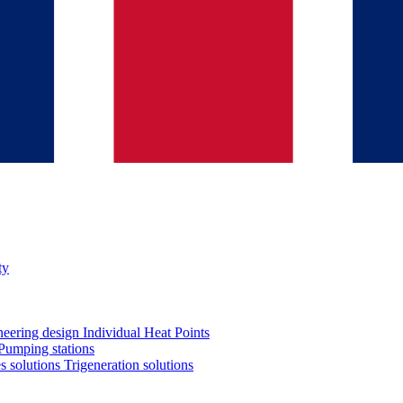
ty
neering design
Individual Heat Points
Pumping stations
es solutions
Trigeneration solutions