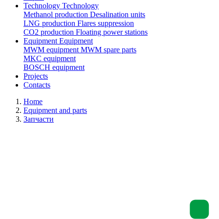
Technology
Technology
Methanol production
Desalination units
LNG production
Flares suppression
СО2 production
Floating power stations
Equipment
Equipment
MWM equipment
MWM spare parts
MKC equipment
BOSCH equipment
Projects
Contacts
Home
Equipment and parts
Запчасти