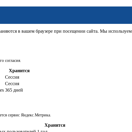
няются в вашем браузере при посещении сайта. Мы используем д
го согласия.
Хранится
Сессия
Сессия
es
365 дней
ется сервис Яндекс.Метрика.
Хранится
ых пользователей
1 год