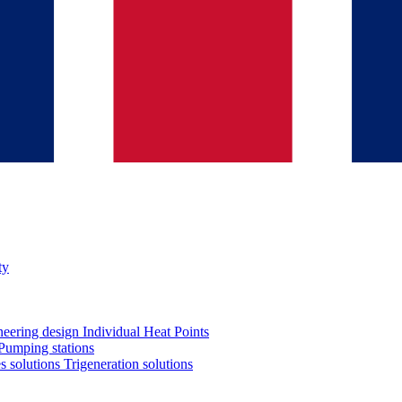
ty
neering design
Individual Heat Points
Pumping stations
es solutions
Trigeneration solutions