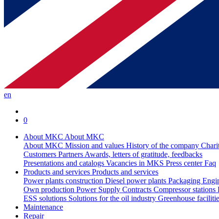
en
0
About MKC
About MKC
About MKC
Mission and values
History of the company
Chari
Customers
Partners
Awards, letters of gratitude, feedbacks
Presentations and catalogs
Vacancies in MKS
Press center
Faq
Products and services
Products and services
Power plants construction
Diesel power plants
Packaging
Engi
Own production
Power Supply Contracts
Compressor stations
ESS solutions
Solutions for the oil industry
Greenhouse faciliti
Maintenance
Repair