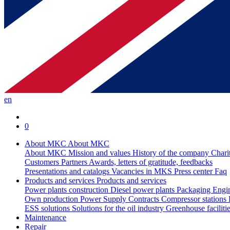
en
0
About MKC
About MKC
About MKC
Mission and values
History of the company
Chari
Customers
Partners
Awards, letters of gratitude, feedbacks
Presentations and catalogs
Vacancies in MKS
Press center
Faq
Products and services
Products and services
Power plants construction
Diesel power plants
Packaging
Engi
Own production
Power Supply Contracts
Compressor stations
ESS solutions
Solutions for the oil industry
Greenhouse faciliti
Maintenance
Repair