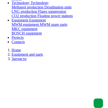
Technology
Technology
Methanol production
Desalination units
LNG production
Flares suppression
СО2 production
Floating power stations
Equipment
Equipment
MWM equipment
MWM spare parts
MKC equipment
BOSCH equipment
Projects
Contacts
Home
Equipment and parts
Запчасти