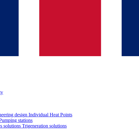
ty
neering design
Individual Heat Points
Pumping stations
es solutions
Trigeneration solutions