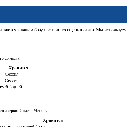
няются в вашем браузере при посещении сайта. Мы используем д
го согласия.
Хранится
Сессия
Сессия
es
365 дней
ется сервис Яндекс.Метрика.
Хранится
ых пользователей
1 год