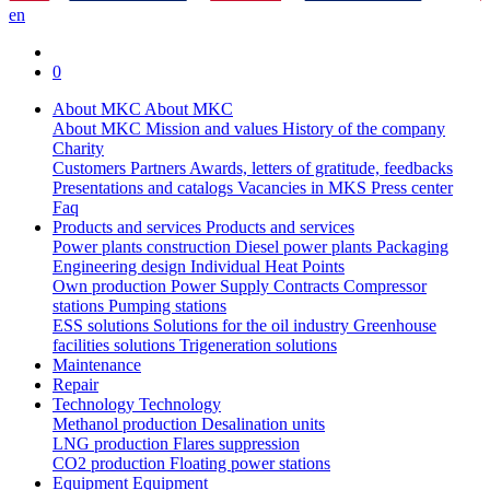
en
0
About MKC
About MKC
About MKC
Mission and values
History of the company
Charity
Customers
Partners
Awards, letters of gratitude, feedbacks
Presentations and catalogs
Vacancies in MKS
Press center
Faq
Products and services
Products and services
Power plants construction
Diesel power plants
Packaging
Engineering design
Individual Heat Points
Own production
Power Supply Contracts
Compressor
stations
Pumping stations
ESS solutions
Solutions for the oil industry
Greenhouse
facilities solutions
Trigeneration solutions
Maintenance
Repair
Technology
Technology
Methanol production
Desalination units
LNG production
Flares suppression
СО2 production
Floating power stations
Equipment
Equipment