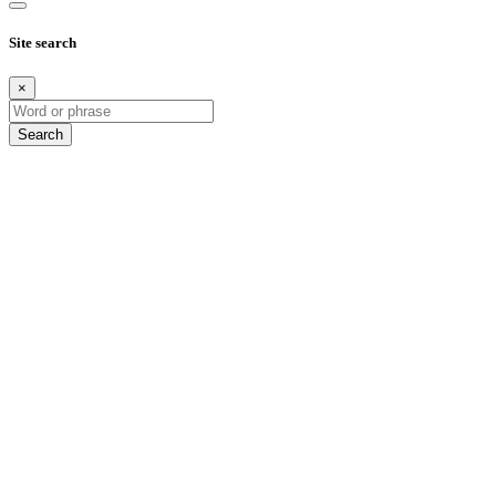
Site search
×
Search