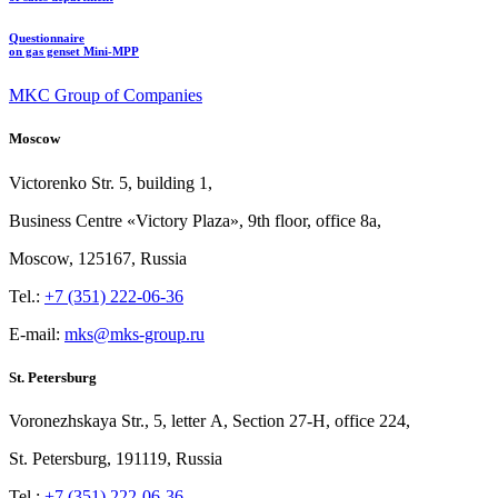
Questionnaire
on gas genset Mini-MPP
MKC Group of Companies
Moscow
Victorenko Str.
5, building
1,
Business Centre «Victory
Plaza», 9th
floor, office
8a,
Moscow, 125167, Russia
Tel.:
+7 (351) 222-06-36
E-mail:
mks@mks-group.ru
St. Petersburg
Voronezhskaya Str.,
5, letter
A, Section
27-Н, office
224,
St.
Petersburg, 191119, Russia
Tel.:
+7 (351) 222-06-36