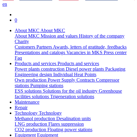
en
0
About MKC
About MKC
About MKC
Mission and values
History of the company
Charity
Customers
Partners
Awards, letters of gratitude, feedbacks
Presentations and catalogs
Vacancies in MKS
Press center
Faq
Products and services
Products and services
Power plants construction
Diesel power plants
Packaging
Engineering design
Individual Heat Points
Own production
Power Supply Contracts
Compressor
stations
Pumping stations
ESS solutions
Solutions for the oil industry
Greenhouse
facilities solutions
Trigeneration solutions
Maintenance
Repair
Technology
Technology
Methanol production
Desalination units
LNG production
Flares suppression
СО2 production
Floating power stations
Equipment
Equipment