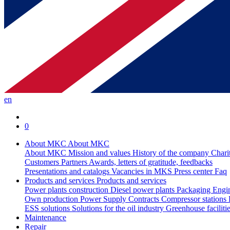
en
0
About MKC
About MKC
About MKC
Mission and values
History of the company
Chari
Customers
Partners
Awards, letters of gratitude, feedbacks
Presentations and catalogs
Vacancies in MKS
Press center
Faq
Products and services
Products and services
Power plants construction
Diesel power plants
Packaging
Engi
Own production
Power Supply Contracts
Compressor stations
ESS solutions
Solutions for the oil industry
Greenhouse faciliti
Maintenance
Repair