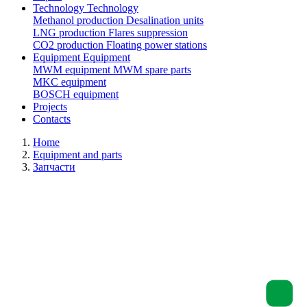
Technology
Technology
Methanol production
Desalination units
LNG production
Flares suppression
СО2 production
Floating power stations
Equipment
Equipment
MWM equipment
MWM spare parts
MKC equipment
BOSCH equipment
Projects
Contacts
Home
Equipment and parts
Запчасти