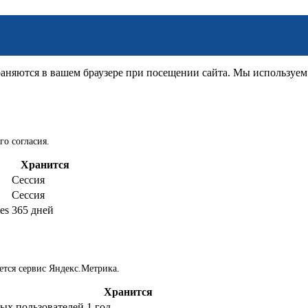
няются в вашем браузере при посещении сайта. Мы используем д
го согласия.
Хранится
Сессия
Сессия
es
365 дней
ется сервис Яндекс.Метрика.
Хранится
ых пользователей
1 год