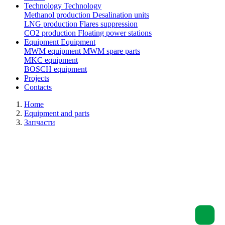
Technology
Technology
Methanol production
Desalination units
LNG production
Flares suppression
СО2 production
Floating power stations
Equipment
Equipment
MWM equipment
MWM spare parts
MKC equipment
BOSCH equipment
Projects
Contacts
Home
Equipment and parts
Запчасти