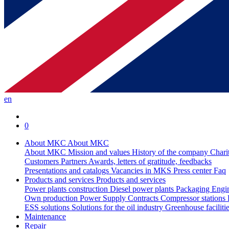
en
0
About MKC
About MKC
About MKC
Mission and values
History of the company
Chari
Customers
Partners
Awards, letters of gratitude, feedbacks
Presentations and catalogs
Vacancies in MKS
Press center
Faq
Products and services
Products and services
Power plants construction
Diesel power plants
Packaging
Engi
Own production
Power Supply Contracts
Compressor stations
ESS solutions
Solutions for the oil industry
Greenhouse faciliti
Maintenance
Repair