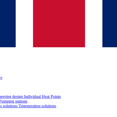
ty
neering design
Individual Heat Points
Pumping stations
es solutions
Trigeneration solutions