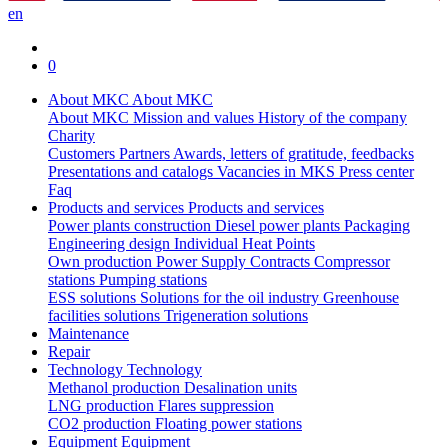
en
0
About MKC
About MKC
About MKC
Mission and values
History of the company
Charity
Customers
Partners
Awards, letters of gratitude, feedbacks
Presentations and catalogs
Vacancies in MKS
Press center
Faq
Products and services
Products and services
Power plants construction
Diesel power plants
Packaging
Engineering design
Individual Heat Points
Own production
Power Supply Contracts
Compressor
stations
Pumping stations
ESS solutions
Solutions for the oil industry
Greenhouse
facilities solutions
Trigeneration solutions
Maintenance
Repair
Technology
Technology
Methanol production
Desalination units
LNG production
Flares suppression
СО2 production
Floating power stations
Equipment
Equipment