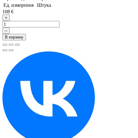
Ед. измерения
Штука
108 €
+
–
В корзину