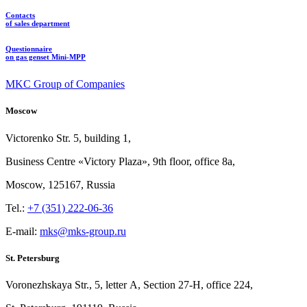
Contacts
of sales department
Questionnaire
on gas genset Mini-MPP
MKC Group of Companies
Moscow
Victorenko Str.
5, building
1,
Business Centre «Victory
Plaza», 9th
floor, office
8a,
Moscow, 125167, Russia
Tel.:
+7 (351) 222-06-36
E-mail:
mks@mks-group.ru
St. Petersburg
Voronezhskaya Str.,
5, letter
A, Section
27-Н, office
224,