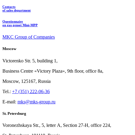
Contacts
of sales department
Questionnaire
on gas genset Mini-MPP
MKC Group of Companies
Moscow
Victorenko Str.
5, building
1,
Business Centre «Victory
Plaza», 9th
floor, office
8a,
Moscow, 125167, Russia
Tel.:
+7 (351) 222-06-36
E-mail:
mks@mks-group.ru
St. Petersburg
Voronezhskaya Str.,
5, letter
A, Section
27-Н, office
224,