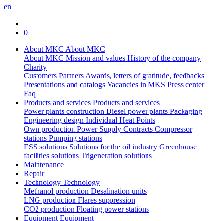
en
0
About MKC
About MKC
About MKC
Mission and values
History of the company
Charity
Customers
Partners
Awards, letters of gratitude, feedbacks
Presentations and catalogs
Vacancies in MKS
Press center
Faq
Products and services
Products and services
Power plants construction
Diesel power plants
Packaging
Engineering design
Individual Heat Points
Own production
Power Supply Contracts
Compressor
stations
Pumping stations
ESS solutions
Solutions for the oil industry
Greenhouse
facilities solutions
Trigeneration solutions
Maintenance
Repair
Technology
Technology
Methanol production
Desalination units
LNG production
Flares suppression
СО2 production
Floating power stations
Equipment
Equipment