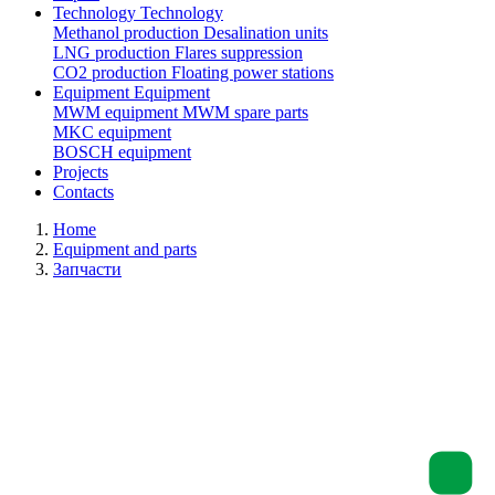
Technology
Technology
Methanol production
Desalination units
LNG production
Flares suppression
СО2 production
Floating power stations
Equipment
Equipment
MWM equipment
MWM spare parts
MKC equipment
BOSCH equipment
Projects
Contacts
Home
Equipment and parts
Запчасти