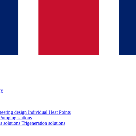
ty
neering design
Individual Heat Points
Pumping stations
es solutions
Trigeneration solutions