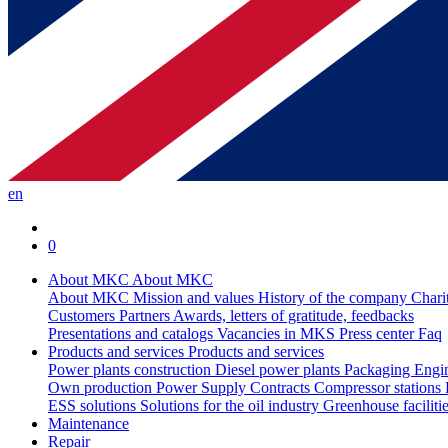
en
0
About MKC
About MKC
About MKC
Mission and values
History of the company
Chari
Customers
Partners
Awards, letters of gratitude, feedbacks
Presentations and catalogs
Vacancies in MKS
Press center
Faq
Products and services
Products and services
Power plants construction
Diesel power plants
Packaging
Engi
Own production
Power Supply Contracts
Compressor stations
ESS solutions
Solutions for the oil industry
Greenhouse faciliti
Maintenance
Repair