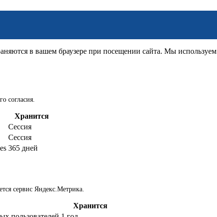
няются в вашем браузере при посещении сайта. Мы используем д
го согласия.
Хранится
Сессия
Сессия
es
365 дней
ется сервис Яндекс.Метрика.
Хранится
ых пользователей
1 год