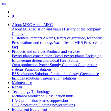
en
0
About MKC
About MKC
About MKC
Mission and values
History of the company
Charity
Customers
Partners
Awards, letters of gratitude, feedbacks
Presentations and catalogs
Vacancies in MKS
Press center
Faq
Products and services
Products and services
Power plants construction
Diesel power plants
Packaging
Engineering design
Individual Heat Points
Own production
Power Supply Contracts
Compressor
stations
Pumping stations
ESS solutions
Solutions for the oil industry
Greenhouse
facilities solutions
Trigeneration solutions
Maintenance
Repair
Technology
Technology
Methanol production
Desalination units
LNG production
Flares suppression
СО2 production
Floating power stations
Equipment
Equipment