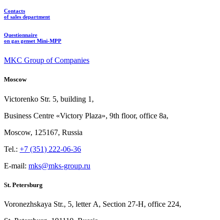
Contacts
of sales department
Questionnaire
on gas genset Mini-MPP
MKC Group of Companies
Moscow
Victorenko Str.
5, building
1,
Business Centre «Victory
Plaza», 9th
floor, office
8a,
Moscow, 125167, Russia
Tel.:
+7 (351) 222-06-36
E-mail:
mks@mks-group.ru
St. Petersburg
Voronezhskaya Str.,
5, letter
A, Section
27-Н, office
224,