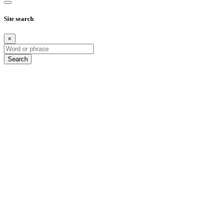
Site search
×
Search