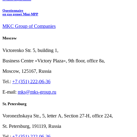
Questionnaire
on gas genset Mini-MPP
MKC Group of Companies
Moscow
Victorenko Str.
5, building
1,
Business Centre «Victory
Plaza», 9th
floor, office
8a,
Moscow, 125167, Russia
Tel.:
+7 (351) 222-06-36
E-mail:
mks@mks-group.ru
St. Petersburg
Voronezhskaya Str.,
5, letter
A, Section
27-Н, office
224,
St.
Petersburg, 191119, Russia
Tel.:
+7 (351) 222-06-36