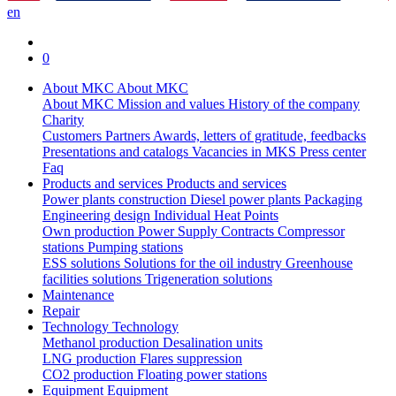
en
0
About MKC
About MKC
About MKC
Mission and values
History of the company
Charity
Customers
Partners
Awards, letters of gratitude, feedbacks
Presentations and catalogs
Vacancies in MKS
Press center
Faq
Products and services
Products and services
Power plants construction
Diesel power plants
Packaging
Engineering design
Individual Heat Points
Own production
Power Supply Contracts
Compressor
stations
Pumping stations
ESS solutions
Solutions for the oil industry
Greenhouse
facilities solutions
Trigeneration solutions
Maintenance
Repair
Technology
Technology
Methanol production
Desalination units
LNG production
Flares suppression
СО2 production
Floating power stations
Equipment
Equipment