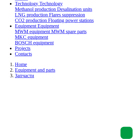
Technology
Technology
Methanol production
Desalination units
LNG production
Flares suppression
СО2 production
Floating power stations
Equipment
Equipment
MWM equipment
MWM spare parts
MKC equipment
BOSCH equipment
Projects
Contacts
Home
Equipment and parts
Запчасти