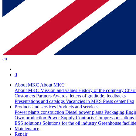
en
0
About MKC
About MKC
About MKC
Mission and values
History of the company
Chari
Customers
Partners
Awards, letters of gratitude, feedbacks
Presentations and catalogs
Vacancies in MKS
Press center
Faq
Products and services
Products and services
Power plants construction
Diesel power plants
Packaging
Engi
Own production
Power Supply Contracts
Compressor stations
ESS solutions
Solutions for the oil industry
Greenhouse faciliti
Maintenance
Repair