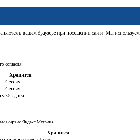
няются в вашем браузере при посещении сайта. Мы используем д
го согласия.
Хранится
Сессия
Сессия
es
365 дней
ется сервис Яндекс.Метрика.
Хранится
ых пользователей
1 год