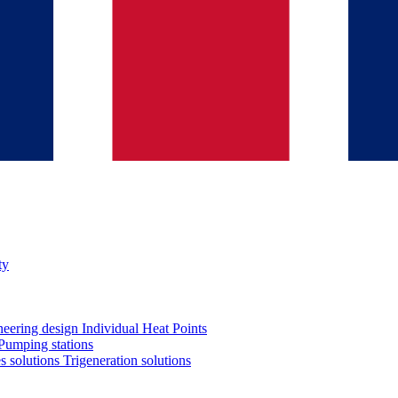
ty
neering design
Individual Heat Points
Pumping stations
es solutions
Trigeneration solutions