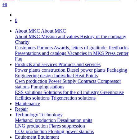
en
0
About MKC
About MKC
About MKC
Mission and values
History of the company
Charity
Customers
Partners
Awards, letters of gratitude, feedbacks
Presentations and catalogs
Vacancies in MKS
Press center
Faq
Products and services
Products and services
Power plants construction
Diesel power plants
Packaging
Engineering design
Individual Heat Points
Own production
Power Supply Contracts
Compressor
stations
Pumping stations
ESS solutions
Solutions for the oil industry
Greenhouse
facilities solutions
Trigeneration solutions
Maintenance
Repair
Technology
Technology
Methanol production
Desalination units
LNG production
Flares suppression
СО2 production
Floating power stations
Equipment
Equipment