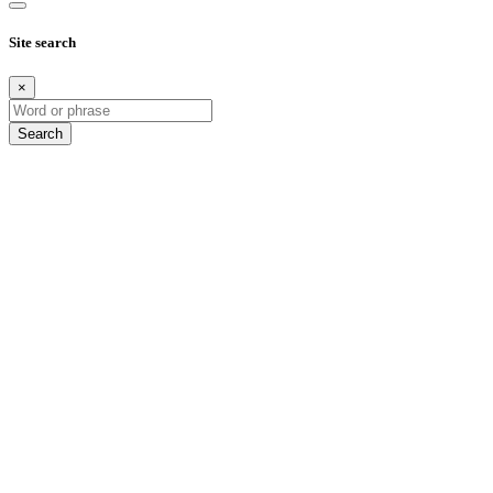
Site search
×
Search