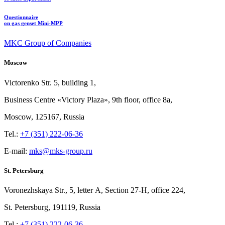
Questionnaire
on gas genset Mini-MPP
MKC Group of Companies
Moscow
Victorenko Str.
5, building
1,
Business Centre «Victory
Plaza», 9th
floor, office
8a,
Moscow, 125167, Russia
Tel.:
+7 (351) 222-06-36
E-mail:
mks@mks-group.ru
St. Petersburg
Voronezhskaya Str.,
5, letter
A, Section
27-Н, office
224,
St.
Petersburg, 191119, Russia
Tel.:
+7 (351) 222-06-36