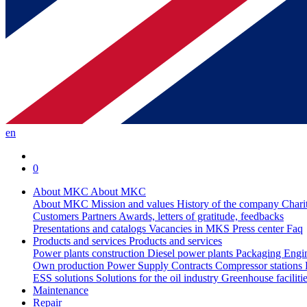
en
0
About MKC
About MKC
About MKC
Mission and values
History of the company
Chari
Customers
Partners
Awards, letters of gratitude, feedbacks
Presentations and catalogs
Vacancies in MKS
Press center
Faq
Products and services
Products and services
Power plants construction
Diesel power plants
Packaging
Engi
Own production
Power Supply Contracts
Compressor stations
ESS solutions
Solutions for the oil industry
Greenhouse faciliti
Maintenance
Repair