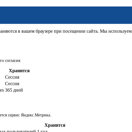
няются в вашем браузере при посещении сайта. Мы используем д
го согласия.
Хранится
Сессия
Сессия
es
365 дней
ется сервис Яндекс.Метрика.
Хранится
ых пользователей
1 год