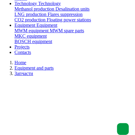
Technology
Technology
Methanol production
Desalination units
LNG production
Flares suppression
СО2 production
Floating power stations
Equipment
Equipment
MWM equipment
MWM spare parts
MKC equipment
BOSCH equipment
Projects
Contacts
Home
Equipment and parts
Запчасти