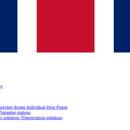
ty
neering design
Individual Heat Points
Pumping stations
es solutions
Trigeneration solutions