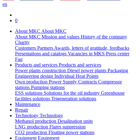
en
0
About MKC
About MKC
About MKC
Mission and values
History of the company
Charity
Customers
Partners
Awards, letters of gratitude, feedbacks
Presentations and catalogs
Vacancies in MKS
Press center
Faq
Products and services
Products and services
Power plants construction
Diesel power plants
Packaging
Engineering design
Individual Heat Points
Own production
Power Supply Contracts
Compressor
stations
Pumping stations
ESS solutions
Solutions for the oil industry
Greenhouse
facilities solutions
Trigeneration solutions
Maintenance
Repair
Technology
Technology
Methanol production
Desalination units
LNG production
Flares suppression
СО2 production
Floating power stations
Equipment
Equipment