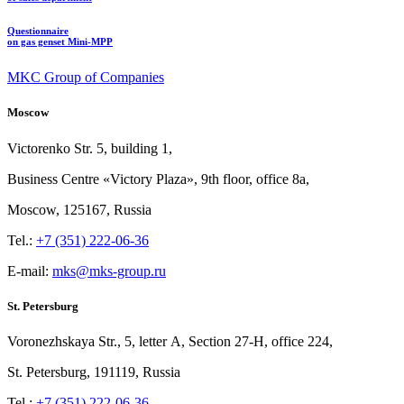
Questionnaire
on gas genset Mini-MPP
MKC Group of Companies
Moscow
Victorenko Str.
5, building
1,
Business Centre «Victory
Plaza», 9th
floor, office
8a,
Moscow, 125167, Russia
Tel.:
+7 (351) 222-06-36
E-mail:
mks@mks-group.ru
St. Petersburg
Voronezhskaya Str.,
5, letter
A, Section
27-Н, office
224,
St.
Petersburg, 191119, Russia
Tel.:
+7 (351) 222-06-36