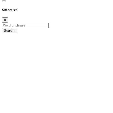
Site search
×
Search