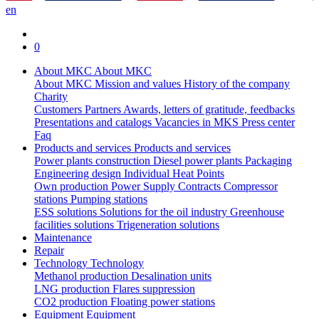
en
0
About MKC
About MKC
About MKC
Mission and values
History of the company
Charity
Customers
Partners
Awards, letters of gratitude, feedbacks
Presentations and catalogs
Vacancies in MKS
Press center
Faq
Products and services
Products and services
Power plants construction
Diesel power plants
Packaging
Engineering design
Individual Heat Points
Own production
Power Supply Contracts
Compressor
stations
Pumping stations
ESS solutions
Solutions for the oil industry
Greenhouse
facilities solutions
Trigeneration solutions
Maintenance
Repair
Technology
Technology
Methanol production
Desalination units
LNG production
Flares suppression
СО2 production
Floating power stations
Equipment
Equipment