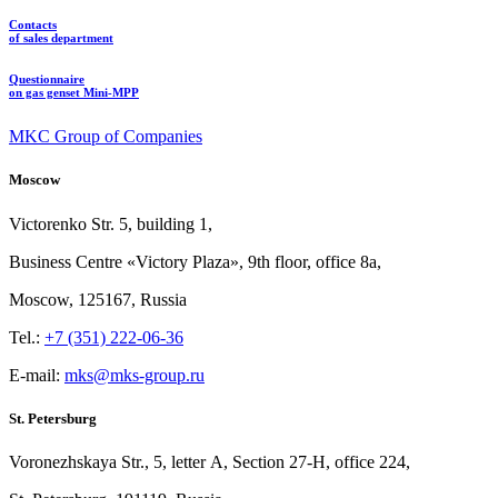
Contacts
of sales department
Questionnaire
on gas genset Mini-MPP
MKC Group of Companies
Moscow
Victorenko Str.
5, building
1,
Business Centre «Victory
Plaza», 9th
floor, office
8a,
Moscow, 125167, Russia
Tel.:
+7 (351) 222-06-36
E-mail:
mks@mks-group.ru
St. Petersburg
Voronezhskaya Str.,
5, letter
A, Section
27-Н, office
224,