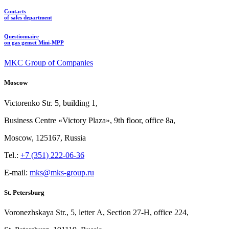
Contacts
of sales department
Questionnaire
on gas genset Mini-MPP
MKC Group of Companies
Moscow
Victorenko Str.
5, building
1,
Business Centre «Victory
Plaza», 9th
floor, office
8a,
Moscow, 125167, Russia
Tel.:
+7 (351) 222-06-36
E-mail:
mks@mks-group.ru
St. Petersburg
Voronezhskaya Str.,
5, letter
A, Section
27-Н, office
224,