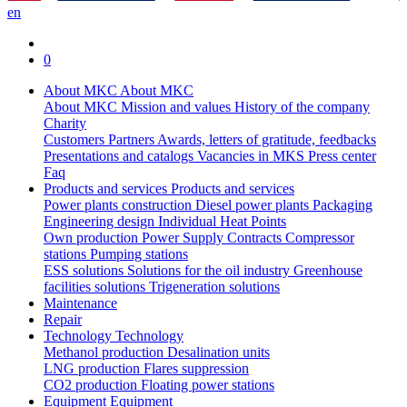
en
0
About MKC
About MKC
About MKC
Mission and values
History of the company
Charity
Customers
Partners
Awards, letters of gratitude, feedbacks
Presentations and catalogs
Vacancies in MKS
Press center
Faq
Products and services
Products and services
Power plants construction
Diesel power plants
Packaging
Engineering design
Individual Heat Points
Own production
Power Supply Contracts
Compressor
stations
Pumping stations
ESS solutions
Solutions for the oil industry
Greenhouse
facilities solutions
Trigeneration solutions
Maintenance
Repair
Technology
Technology
Methanol production
Desalination units
LNG production
Flares suppression
СО2 production
Floating power stations
Equipment
Equipment