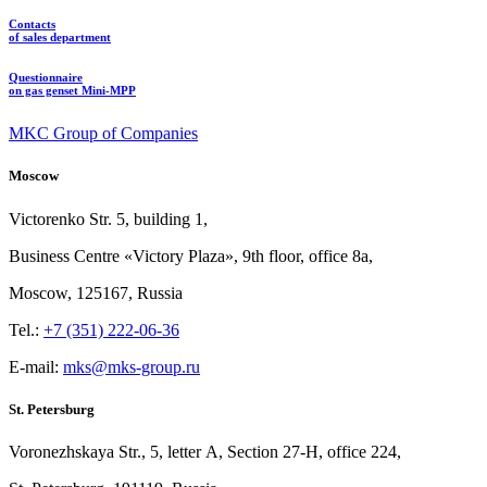
Contacts
of sales department
Questionnaire
on gas genset Mini-MPP
MKC Group of Companies
Moscow
Victorenko Str.
5, building
1,
Business Centre «Victory
Plaza», 9th
floor, office
8a,
Moscow, 125167, Russia
Tel.:
+7 (351) 222-06-36
E-mail:
mks@mks-group.ru
St. Petersburg
Voronezhskaya Str.,
5, letter
A, Section
27-Н, office
224,