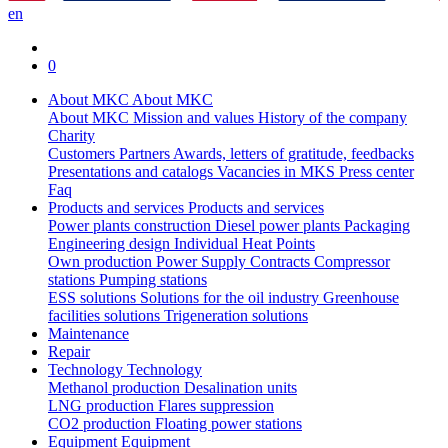
en
0
About MKC
About MKC
About MKC
Mission and values
History of the company
Charity
Customers
Partners
Awards, letters of gratitude, feedbacks
Presentations and catalogs
Vacancies in MKS
Press center
Faq
Products and services
Products and services
Power plants construction
Diesel power plants
Packaging
Engineering design
Individual Heat Points
Own production
Power Supply Contracts
Compressor
stations
Pumping stations
ESS solutions
Solutions for the oil industry
Greenhouse
facilities solutions
Trigeneration solutions
Maintenance
Repair
Technology
Technology
Methanol production
Desalination units
LNG production
Flares suppression
СО2 production
Floating power stations
Equipment
Equipment