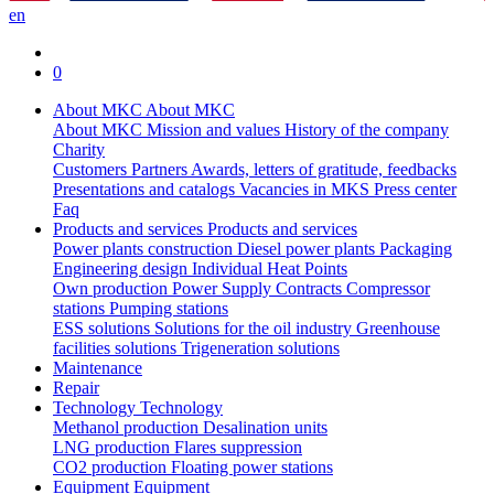
en
0
About MKC
About MKC
About MKC
Mission and values
History of the company
Charity
Customers
Partners
Awards, letters of gratitude, feedbacks
Presentations and catalogs
Vacancies in MKS
Press center
Faq
Products and services
Products and services
Power plants construction
Diesel power plants
Packaging
Engineering design
Individual Heat Points
Own production
Power Supply Contracts
Compressor
stations
Pumping stations
ESS solutions
Solutions for the oil industry
Greenhouse
facilities solutions
Trigeneration solutions
Maintenance
Repair
Technology
Technology
Methanol production
Desalination units
LNG production
Flares suppression
СО2 production
Floating power stations
Equipment
Equipment