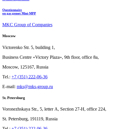
Questionnaire
on gas genset Mini-MPP
MKC Group of Companies
Moscow
Victorenko Str.
5, building
1,
Business Centre «Victory
Plaza», 9th
floor, office
8a,
Moscow, 125167, Russia
Tel.:
+7 (351) 222-06-36
E-mail:
mks@mks-group.ru
St. Petersburg
Voronezhskaya Str.,
5, letter
A, Section
27-Н, office
224,
St.
Petersburg, 191119, Russia
Tel.:
+7 (351) 222-06-36