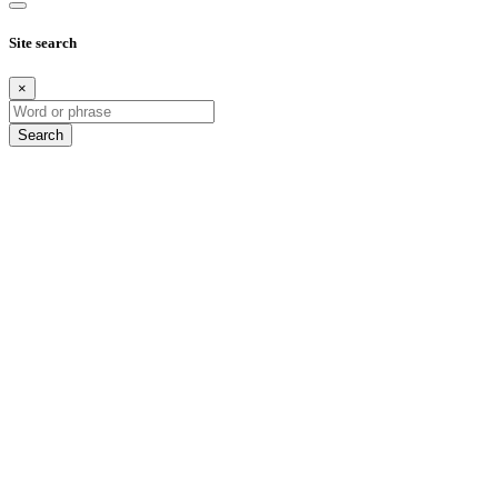
Site search
×
Search