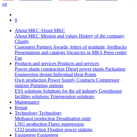
en
0
About MKC
About MKC
About MKC
Mission and values
History of the company
Charity
Customers
Partners
Awards, letters of gratitude, feedbacks
Presentations and catalogs
Vacancies in MKS
Press center
Faq
Products and services
Products and services
Power plants construction
Diesel power plants
Packaging
Engineering design
Individual Heat Points
Own production
Power Supply Contracts
Compressor
stations
Pumping stations
ESS solutions
Solutions for the oil industry
Greenhouse
facilities solutions
Trigeneration solutions
Maintenance
Repair
Technology
Technology
Methanol production
Desalination units
LNG production
Flares suppression
СО2 production
Floating power stations
Equipment
Equipment