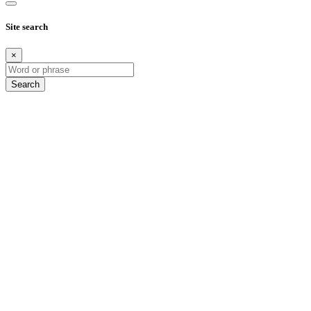
Site search
×
Search