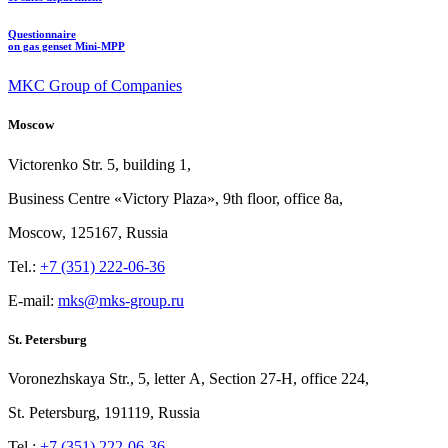
Questionnaire
on gas genset Mini-MPP
MKC Group of Companies
Moscow
Victorenko Str.
5, building
1,
Business Centre «Victory
Plaza», 9th
floor, office
8a,
Moscow, 125167, Russia
Tel.:
+7 (351) 222-06-36
E-mail:
mks@mks-group.ru
St. Petersburg
Voronezhskaya Str.,
5, letter
A, Section
27-Н, office
224,
St.
Petersburg, 191119, Russia
Tel.:
+7 (351) 222-06-36