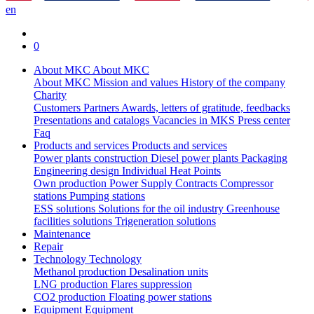
en
0
About MKC
About MKC
About MKC
Mission and values
History of the company
Charity
Customers
Partners
Awards, letters of gratitude, feedbacks
Presentations and catalogs
Vacancies in MKS
Press center
Faq
Products and services
Products and services
Power plants construction
Diesel power plants
Packaging
Engineering design
Individual Heat Points
Own production
Power Supply Contracts
Compressor
stations
Pumping stations
ESS solutions
Solutions for the oil industry
Greenhouse
facilities solutions
Trigeneration solutions
Maintenance
Repair
Technology
Technology
Methanol production
Desalination units
LNG production
Flares suppression
СО2 production
Floating power stations
Equipment
Equipment