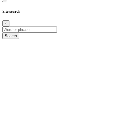
Site search
×
Search