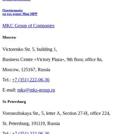
Questionnaire
on gas genset Mini-MPP
MKC Group of Companies
Moscow
Victorenko Str.
5, building
1,
Business Centre «Victory
Plaza», 9th
floor, office
8a,
Moscow, 125167, Russia
Tel.:
+7 (351) 222-06-36
E-mail:
mks@mks-group.ru
St. Petersburg
Voronezhskaya Str.,
5, letter
A, Section
27-Н, office
224,
St.
Petersburg, 191119, Russia
Tel.:
+7 (351) 222-06-36